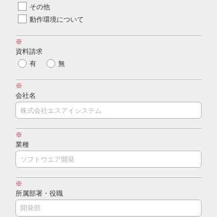
その他
動作環境について
※
資料請求
有
無
※
会社名
※
業種
※
所属部署・役職