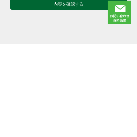
②ご請求いただいた製品及び各種資料等の発送・提供等
のため
③その他お問合せ頂いた内容への回答、ご依頼頂いた内
容への対応、並びに関連する付帯業務のため
４．個人情報の第三者提供の制限について
当社は、以下のいずれかに該当する場合を除き、個人情報
を第三者へ提供することはいたしません。
①ご本人の同意がある場合
②法令に基づく場合
③人の生命、身体又は財産の保護のために必要で、本人
の同意を得ることが困難な場合
HOME
GUARD EXPRESS
④公衆衛生の向上又は児童の健全な育成の推進のために
選ばれる理由
導入・設定
特に必要がある場合であって、本人の同意を得ることが困
警備員マスタ
ご利用プラン
難であるとき
⑤国の機関又は地方公共団体又はその委託を受けた者が
得意先・営業
サポート体制
法令の定める事務を遂行することに対して協力する必要が
案件
導入までの流れ
ある場合であって、本人の同意を得ることによって当該事
配置
務の遂行に支障を及ぼすおそれがあるとき
最新情報
コンプライアンス
５．個人情報の委託について
FAQ
勤怠
当社は、個人情報の取扱いを外部業者に委託する場合があ
パートナー募集
給与前払
ります。この場合、委託する業者と契約を締結し、お預か
エスアイシステムの想い
りした個人情報を適正に管理いたします。
給与・賞与計算代行
６．開示、訂正等の手続きについて
資料請求・お問い合わせ
保険・年末調整
当社は、保有する個人情報（開示対象個人情報）の開示、
請求・回収予定・入金